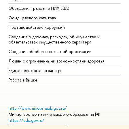
Обращения граждан в НИУ ВШЭ
А
Фонд целевого капитала
Д
Противодействие коррупции
Ц
Сведения о доходах, расходах, об имуществе и
Б
обязательствах имущественного характера
О
Сведения об образовательной организации
О
Людям с ограниченными возможностями здоровья
Единая платежная страница
Работа в Вышке
http://www.minobrnauki.gov.ru/
Министерство науки и высшего образования РФ
https://edu.gov.ru/
Министерство просвещения РФ