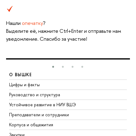
Нашли
опечатку
?
Выделите её, нажмите Ctrl+Enter и отправьте нам
уведомление. Спасибо за участие!
О ВЫШКЕ
Цифры и факты
Л
Руководство и структура
Д
Устойчивое развитие в НИУ ВШЭ
О
Преподаватели и сотрудники
П
Корпуса и общежития
В
Закупки
П