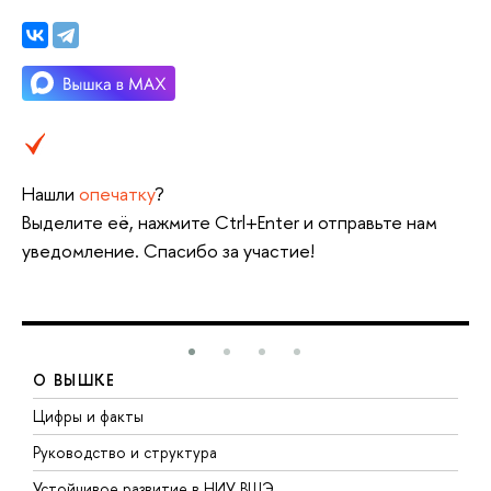
Нашли
опечатку
?
Выделите её, нажмите Ctrl+Enter и отправьте нам
уведомление. Спасибо за участие!
О ВЫШКЕ
Цифры и факты
Л
Руководство и структура
Д
Устойчивое развитие в НИУ ВШЭ
О