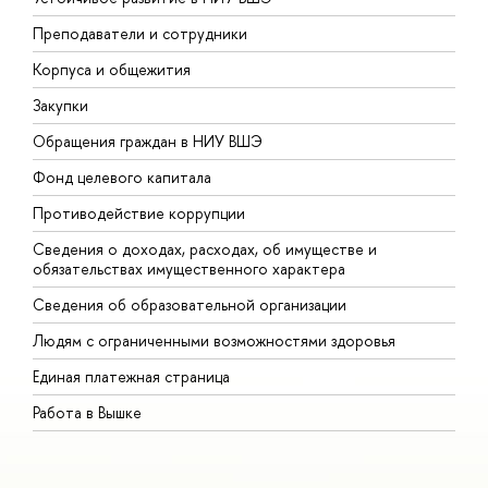
Преподаватели и сотрудники
П
Корпуса и общежития
В
Закупки
П
Обращения граждан в НИУ ВШЭ
А
Фонд целевого капитала
Д
Противодействие коррупции
Ц
Сведения о доходах, расходах, об имуществе и
Б
обязательствах имущественного характера
О
Сведения об образовательной организации
О
Людям с ограниченными возможностями здоровья
Единая платежная страница
Работа в Вышке