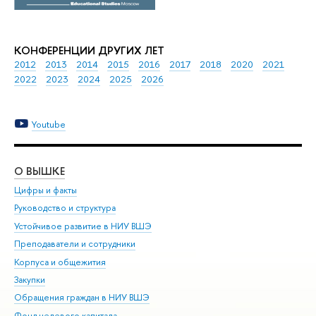
КОНФЕРЕНЦИИ ДРУГИХ ЛЕТ
2012
2013
2014
2015
2016
2017
2018
2020
2021
2022
2023
2024
2025
2026
Youtube
О ВЫШКЕ
ОБ
Цифры и факты
Ли
Руководство и структура
Дов
Устойчивое развитие в НИУ ВШЭ
Ол
Преподаватели и сотрудники
При
Корпуса и общежития
Вы
Закупки
При
Обращения граждан в НИУ ВШЭ
Ас
Фонд целевого капитала
До