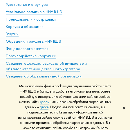
Руководство и структура
Дов
Устойчивое развитие в НИУ ВШЭ
Ол
Преподаватели и сотрудники
При
Корпуса и общежития
Вы
Закупки
При
Обращения граждан в НИУ ВШЭ
Ас
Фонд целевого капитала
До
Противодействие коррупции
Цен
Сведения о доходах, расходах, об имуществе и
Би
обязательствах имущественного характера
Об
Сведения об образовательной организации
Обр
Людям с ограниченными возможностями здоровья
Мы используем файлы cookies для улучшения работы сайта
Единая платежная страница
НИУ ВШЭ и большего удобства его использования. Более
подробную информацию об использовании файлов cookies
Работа в Вышке
можно найти
здесь
, наши правила обработки персональных
данных –
здесь
. Продолжая пользоваться сайтом, вы
✖
Редактору
подтверждаете, что были проинформированы об
© НИУ ВШЭ 1993–2021
Адреса и контакты
Условия использования
использовании файлов cookies сайтом НИУ ВШЭ и согласны
с нашими правилами обработки персональных данных. Вы
материалов
Политика конфиденциальности
Карта сайта
можете отключить файлы cookies в настройках Вашего
Шрифты HSE Sans и HSE Slab разработаны в
Школе дизайна НИУ ВШЭ