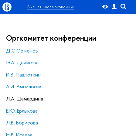
Высшая школа экономики
Оргкомитет конференции
Д.С.Семенов
Э.А. Дьячкова
И.В. Павлюткин
А.И. Ампилогов
Л.А. Шамардина
Е.Ю. Ерлыкова
Л.В. Борисова
Н.В. Исаева