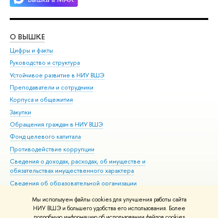
О ВЫШКЕ
ОБ
Цифры и факты
Ли
Руководство и структура
Дов
Устойчивое развитие в НИУ ВШЭ
Ол
Преподаватели и сотрудники
При
Корпуса и общежития
Вы
Закупки
При
Обращения граждан в НИУ ВШЭ
Ас
Фонд целевого капитала
До
Противодействие коррупции
Цен
Сведения о доходах, расходах, об имуществе и
Би
обязательствах имущественного характера
Об
Сведения об образовательной организации
Обр
Людям с ограниченными возможностями здоровья
Мы используем файлы cookies для улучшения работы сайта
Единая платежная страница
НИУ ВШЭ и большего удобства его использования. Более
подробную информацию об использовании файлов cookies