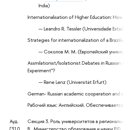
India
)
Internationalisation of Higher Education: How is I
Leandro R. Tessler (
Universidade Estadua
Strategies for internationalization of a Brazilian
Соколов М. М. (Европейский универси
Assmilationist/Isolationist Debates in Russian Ac
Experiment"?
Rene Lenz (Universität Erfurt)
German- Russian academic cooperation and soci
Рабочий язык: Английский. Обеспечивается с
Ауд.
Секция 3. Роль университетов в региональном
Г310
В., Министерство образования и науки РФ