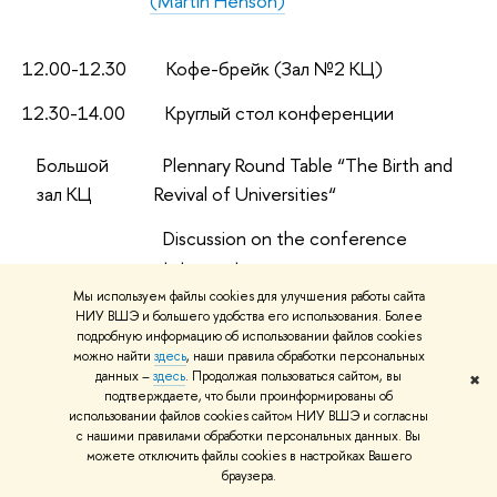
(Martin Henson)
12.00-12.30 Кофе-брейк (Зал №2 КЦ)
12.30-14.00 Круглый стол конференции
Большой
Plennary Round Table “The Birth and
зал КЦ
Revival of Universities“
Discussion on the conference
statement
Мы используем файлы cookies для улучшения работы сайта
Модератор:
Исак Фрумин
, НИУ
НИУ ВШЭ и большего удобства его использования. Более
Высшая школа экономики
подробную информацию об использовании файлов cookies
можно найти
здесь
, наши правила обработки персональных
данных –
здесь
. Продолжая пользоваться сайтом, вы
Simon Donoghue
, University
✖
подтверждаете, что были проинформированы об
of Leads (Great Britain)
использовании файлов cookies сайтом НИУ ВШЭ и согласны
с нашими правилами обработки персональных данных. Вы
Vladimir Briller
, Pratt Institute
можете отключить файлы cookies в настройках Вашего
браузера.
(USA)