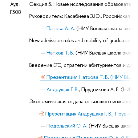
Ауд.
Секция 5. Новые исследования образователь
Г308
Руководитель: Касабиева З.Ю., Российская 
Панова А. А
. (НИУ Высшая школа экон
New
admission
rules
and
mobility
of
graduates
Натхов Т. В.
(НИУ Высшая школа эконо
Введение ЕГЭ, стратегии абитуриентов и до
Презентация Натхова Т. В. (НИУ ВШЭ)
Андрущак Г. В
., Прудникова А. Е. (НИУ
Экономическая отдача от высшего инженерно
Презентация Андрущака Г. В., Пруднико
Подольский О. А.
(НИУ Высшая школа 
Презентация Подольского О. А. (НИУ 