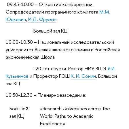
09.45-10.00 – Открытие конференции.
Сопредседатели программного комитета
М.М.
Юдкевич
,
И.Д. Фрумин
.
Большой зал КЦ
10.00-10.30 – Национальный исследовательский
университет Высшая школа экономики и Российская
экономическая Школа
- 20 лет спустя. Ректор НИУ ВШЭ
Я.И.
Кузьминов
и Проректор РЭШ
К. И. Сонин
. Большой
зал КЦ
10.30-12.30 –
Пленарноезаседание
:
Большой
«Research Universities across the
зал КЦ
World: Paths to Academic
Excellence»