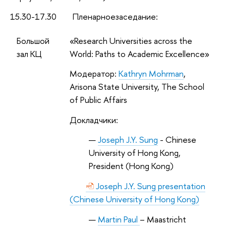
15
.
30-17
.
30
Пленарноезаседание
:
Большой
«Research Universities across the
зал КЦ
World: Paths to Academic Excellence»
Модератор:
Kathryn Mohrman
,
Arisona State University, The School
of Public Affairs
Докладчики
:
Joseph J.Y. Sung
- Chinese
University of Hong Kong,
President (Hong Kong)
Joseph J.Y. Sung presentation
(Chinese University of Hong Kong)
Martin Paul
– Maastricht