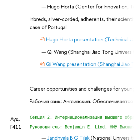
Hugo Horta (Center for Innovation, Tec
Inbreds, silver-corded, adherents, their scientif
case of Portugal
Hugo Horta presentation (Technical Unive
Qi Wang (Shanghai Jiao Tong University)
Qi Wang presentation (Shanghai Jiao Ton
Career opportunities and challenges for young fa
Рабочий язык: Английский. Обеспечивается с
Секция 2. Интернационализация высшего образо
Ауд.
Г411
Руководитель: Benjamin E. Lind, НИУ Высшая ш
Jandhyala
B
G
Tilak
(
National
University
o