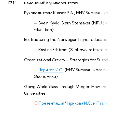
Г311
изменений в университетах
Руководитель: Князев Е.А., НИУ Высшая школа
Svein
Kyvik
,
Bj
ø
rn
Stensaker
(
NIFU
(
Nord
Education)
Restructuring the Norwegian higher education sy
Kristina Edstrom
(
Skolkovo Institute of 
Organizational Gravity – Strategies for Sustain
Чириков И.С.
(НИУ Высшая школа эконо
Экономики)
Going World-class Through Merger: How the State
Universities
Презентация Чирикова И.С. и Павлютк