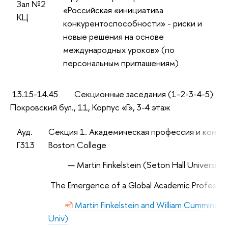
Зал №2
«Российская «инициатива
КЦ
конкурентоспособности» - риски и
новые решения на основе
международных уроков» (по
персональным приглашениям)
13.15-14.45
Секционные заседания
(1-2
-3-4-5)
Покровский бул., 11, Корпус «Г», 3-4 этаж
Ауд.
Секция 1. Академическая профессия и контра
Г313
Boston
College
Martin
Finkelstein
(
Seton
Hall
University)
The Emergence of a Global Academic Professio
Martin Finkelstein and William Cummings 
Univ)