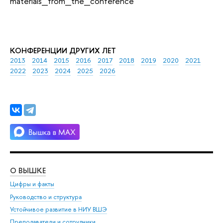
materials_from_the_conference
КОНФЕРЕНЦИИ ДРУГИХ ЛЕТ
2013
2014
2015
2016
2017
2018
2019
2020
2021
2022
2023
2024
2025
2026
О ВЫШКЕ
ОБ
Цифры и факты
Ли
Руководство и структура
Дов
Устойчивое развитие в НИУ ВШЭ
Ол
Преподаватели и сотрудники
При