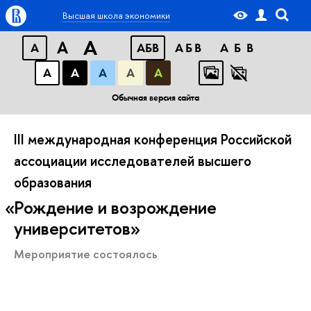
Высшая школа экономики
A
A
A
АБВ
АБВ
АБВ
А
А
А
А
А
Обычная версия сайта
III международная конференция Российской
ассоциации исследователей высшего
образования
Рождение и возрождение
университетов
Мероприятие состоялось