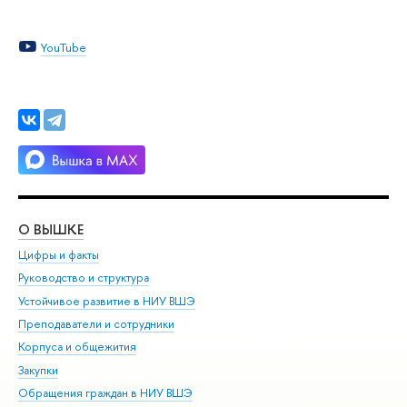
YouTube
О ВЫШКЕ
ОБ
Цифры и факты
Ли
Руководство и структура
Дов
Устойчивое развитие в НИУ ВШЭ
Ол
Преподаватели и сотрудники
При
Корпуса и общежития
Вы
Закупки
При
Обращения граждан в НИУ ВШЭ
Ас